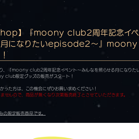
shop】『moony club2周年記念
になりたいepisode2〜』moony 
ト！
0より、『moony club2周年記念イベント〜みんなを照らせる月になりたい
y club限定グッズの販売がスタート！
なかった方は、この機会にぜひお買い求めください！
いませんので、商品が無くなり次第販売終了とさせていただきます。
＞
員のみの限定販売商品です。