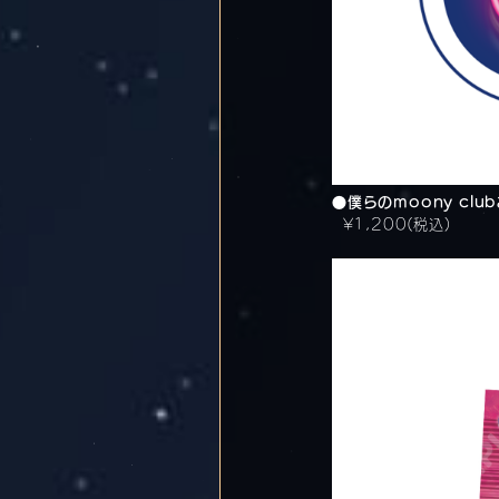
●僕らのmoony cl
¥1,200(税込)