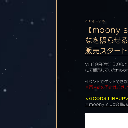
2024.07.19
【moony 
なを照らせる月
販売スター
7月19日(金)18:0
にて販売していたmoon
イベントでゲットでき
※再入荷の予定はござ
＜GOODS LINEUP
※moony club会