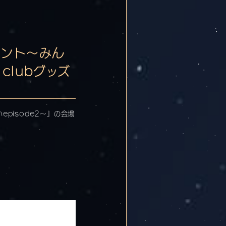
イベント〜みん
clubグッズ
episode2〜』の会場