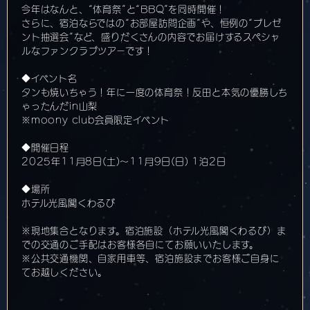
今年はなんと、“体育祭”と“BBQ”を同時開催！
さらに、宿泊ならではの“お部屋訪問企画”や、恒例の“プレゼ
ント抽選会”など、盛りだくさんの内容でお届けするスペシャ
ルなファンクラブツアーです！
◆イベント名
タンも焼いちゃう！年に一度の体育祭！反田と本気の優勝しち
ゃったんだin山梨
※moony club会員限定イベント
◆開催日程
2025年11月8日(土)〜11月9日(日) 1泊2日
◆場所
ホテル光風閣くわるび
※現地集合となります。宿泊施設（ホテル光風閣くわるび）ま
での交通のご手配はお客様各自にてお願いいたします。
※公共交通機関、自家用車等、宿泊施設までお客様ご自身に
てお越しください。